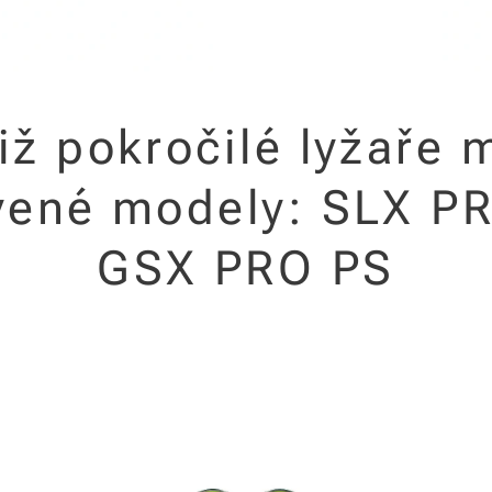
již pokročilé lyžaře
vené modely: SLX P
GSX PRO PS