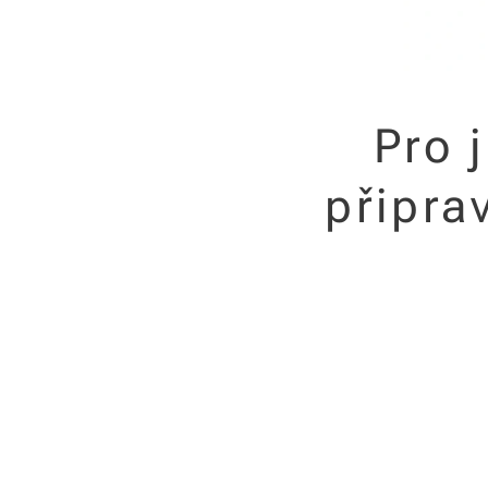
Pro 
připra