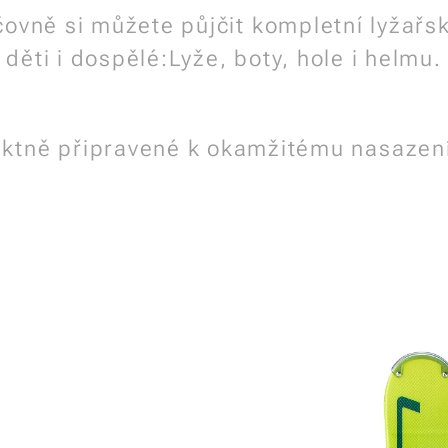
čovně si můžete půjčit kompletní lyžařs
děti i dospělé:Lyže, boty, hole i helmu.
ektně připravené k okamžitému nasazení