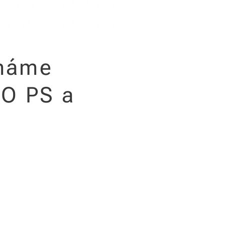
 máme
RO PS a