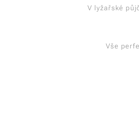
V lyžařské půj
Vše perf