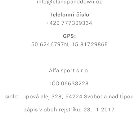
info@elanupanddown.cz
Telefonní číslo
+420 777309334
GPS:
50.6246797N, 15.8172986E
Alfa sport s.r.o.
IČO 06638228
sídlo: Lipová alej 328, 54224 Svoboda nad Úpou
zápis v obch.rejstříku: 28.11.2017