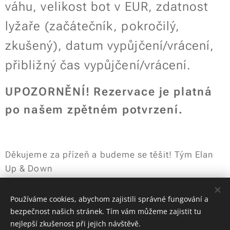
váhu, velikost bot v EUR, zdatnost
lyžaře (začátečník, pokročilý,
zkušený), datum vypůjčení/vrácení,
přibližný čas vypůjčení/vrácení.
UPOZORNĚNÍ! Rezervace je platná
po našem zpětném potvrzení
.
Děkujeme za přízeň a budeme se těšit! Tým Elan
Up & Down
Používáme cookies, abychom zajistili správné fungování a
bezpečnost našich stránek. Tím vám můžeme zajistit tu
nejlepší zkušenost při jejich návštěvě.
ELAN UP & DOWN / Lipová alej 328, 54224 Svoboda nad